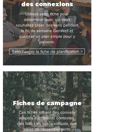
des connexions
Utilisez cette fiche pour
déterminer avec qui vous
souhaitez créer des liens pendant
la fin de semaine GenWell et
élaborer un plan simple pour y
parvenir.
Télécharger la fiche de planification >
Fiches de campagne
Ces fiches offrent des conseils
adaptés à différents contextes,
des faits clés sur la solitude, des
idées de rassemblements