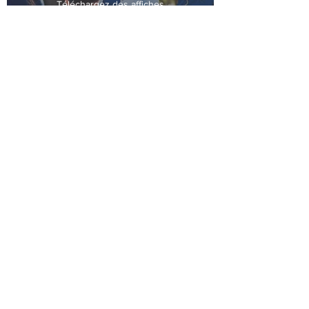
Téléchargez des affiches
adaptées à chaque campagne
pour promouvoir la fin de semaine
GenWell et encourager la
participation dans votre milieu.
Télécharger les affiches >
Carrefour des liens
humains
Accédez à des conseils et des
affiches prêtes à l’emploi pour
faire de votre communauté, salle
de classe ou milieu de travail un
carrefour des liens humains pour
la fin de semaine GenWell.